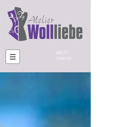
08171
258102