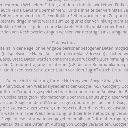
zu externen Webseiten Dritter, auf deren Inhalte wir keinen Einfl
 auch keine Gewähr übernehmen. Für die Inhalte der verlinkten Seit
Seiten verantwortlich. Die verlinkten Seiten wurden zum Zeitpunkt
 Rechtswidrige Inhalte waren zum Zeitpunkt der Verlinkung nicht 
erlinkten Seiten ist jedoch ohne konkrete Anhaltspunkte einer Rech
erden von Rechtsverletzungen werden wir derartige Links umgehe
Datenschutz
te ist in der Regel ohne Angabe personenbezogener Daten möglich
beispielsweise Name, Anschrift oder eMail-Adressen) erhoben wer
ger Basis. Diese Daten werden ohne Ihre ausdrückliche Zustimmung n
s die Datenübertragung im Internet (z.B. bei der Kommunikation pe
 Ein lückenloser Schutz der Daten vor dem Zugriff durch Dritte ist
Datenschutzerklärung für die Nutzung von Google Analytics
 Analytics, einen Webanalysedienst der Google Inc. ("Google"). Go
 auf Ihrem Computer gespeichert werden und die eine Analyse der
en Cookie erzeugten Informationen über Ihre Benutzung dieser Websi
ver von Google in den USA übertragen und dort gespeichert. Googl
 der Website auszuwerten, um Reports über die Websiteaktivitäte
 weitere mit der Websitenutzung und der Internetnutzung verbu
Google diese Informationen gegebenenfalls an Dritte übertragen, s
weit Dritte diese Daten im Auftrag von Google verarbeiten. Google w