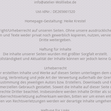
info@atelier-Wollliebe.de
Ust-IdNr.: DE265661520
Homepage-Gestaltung: Heike Krestel
right/Urheberrecht auf unseren Seiten. Ohne unsere ausdrückliche
n und Texte weder privat noch gewerblich kopieren, nutzen, vervie
Dritte weitergeben.
Haftung für Inhalte
Die Inhalte unserer Seiten wurden mit größter Sorgfalt erstellt.
 Vollständigkeit und Aktualität der Inhalte können wir jedoch kei
Urheberrecht
er erstellten Inhalte und Werke auf diesen Seiten unterliegen dem
eitung, Verbreitung und jede Art der Verwertung außerhalb der Gr
Zustimmung des jeweiligen Autors bzw. Erstellers. Downloads und 
merziellen Gebrauch gestattet. Soweit die Inhalte auf dieser Seite 
chte Dritter beachtet. Insbesondere werden Inhalte Dritter als so
heberrechtsverletzung aufmerksam werden, bitten wir um einen en
en von Rechtsverletzungen werden wir derartige Inhalte umgehen
Haftung für Links